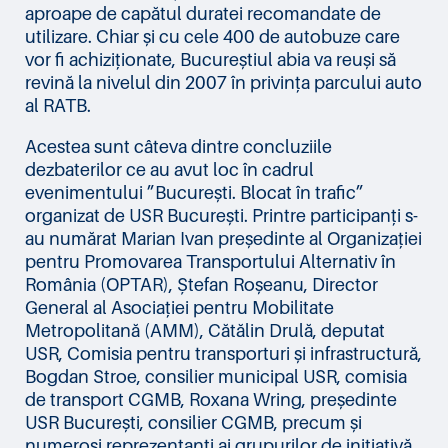
aproape de capătul duratei recomandate de
utilizare. Chiar și cu cele 400 de autobuze care
vor fi achiziționate, Bucureștiul abia va reuși să
revină la nivelul din 2007 în privința parcului auto
al RATB.
Acestea sunt câteva dintre concluziile
dezbaterilor ce au avut loc în cadrul
evenimentului ”București. Blocat în trafic”
organizat de USR București. Printre participanți s-
au numărat Marian Ivan președinte al Organizației
pentru Promovarea Transportului Alternativ în
România (OPTAR), Ștefan Roșeanu, Director
General al Asociației pentru Mobilitate
Metropolitană (AMM), Cătălin Drulă, deputat
USR, Comisia pentru transporturi și infrastructură,
Bogdan Stroe, consilier municipal USR, comisia
de transport CGMB, Roxana Wring, președinte
USR București, consilier CGMB, precum și
numeroși reprezentanți ai grupurilor de inițiativă