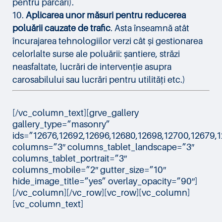
pentru parcări).
Aplicarea unor măsuri pentru reducerea
poluării cauzate de trafic
. Asta înseamnă atât
încurajarea tehnologiilor verzi cât și gestionarea
celorlalte surse ale poluării: șantiere, străzi
neasfaltate, lucrări de intervenție asupra
carosabilului sau lucrări pentru utilități etc.)
[/vc_column_text][grve_gallery
gallery_type=”masonry”
ids=”12676,12692,12696,12680,12698,12700,12679,1
columns=”3″ columns_tablet_landscape=”3″
columns_tablet_portrait=”3″
columns_mobile=”2″ gutter_size=”10″
hide_image_title=”yes” overlay_opacity=”90″]
[/vc_column][/vc_row][vc_row][vc_column]
[vc_column_text]