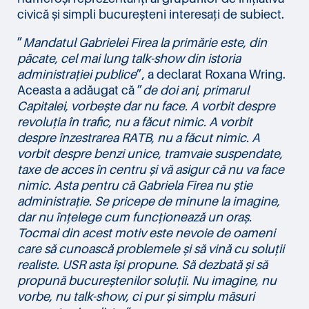
civică și simpli bucureșteni interesați de subiect.
”
Mandatul Gabrielei Firea la primărie este, din
păcate, cel mai lung talk-show din istoria
administrației publice
”, a declarat Roxana Wring.
Aceasta a adăugat că ”
de doi ani, primarul
Capitalei, vorbește dar nu face. A vorbit despre
revoluția în trafic, nu a făcut nimic. A vorbit
despre înzestrarea RATB, nu a făcut nimic. A
vorbit despre benzi unice, tramvaie suspendate,
taxe de acces în centru și vă asigur că nu va face
nimic. Asta pentru că Gabriela Firea nu știe
administrație. Se pricepe de minune la imagine,
dar nu înțelege cum funcționează un oraș.
Tocmai din acest motiv este nevoie de oameni
care să cunoască problemele și să vină cu soluții
realiste. USR asta își propune. Să dezbată și să
propună bucureștenilor soluții. Nu imagine, nu
vorbe, nu talk-show, ci pur și simplu măsuri