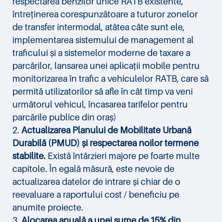
respectarea benzilor unice RATB existente,
întreținerea corespunzătoare a tuturor zonelor
de transfer intermodal, atâtea câte sunt ele,
implementarea sistemului de management al
traficului și a sistemelor moderne de taxare a
parcărilor, lansarea unei aplicații mobile pentru
monitorizarea în trafic a vehiculelor RATB, care să
permită utilizatorilor să afle în cât timp va veni
următorul vehicul, încasarea tarifelor pentru
parcările publice din oraș)
Actualizarea Planului de Mobilitate Urbană
Durabilă (PMUD) și respectarea noilor termene
stabilite.
Există întârzieri majore pe foarte multe
capitole. În egală măsură, este nevoie de
actualizarea datelor de intrare și chiar de o
reevaluare a raportului cost / beneficiu pe
anumite proiecte.
Alocarea anuală a unei sume de 15% din