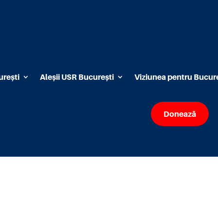
rești
Aleșii USR București
Viziunea pentru Bucure
Donează