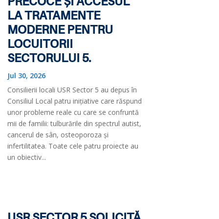
PRECOCE ȘI ACCESUL
LA TRATAMENTE
MODERNE PENTRU
LOCUITORII
SECTORULUI 5.
Jul 30, 2026
Consilierii locali USR Sector 5 au depus în
Consiliul Local patru inițiative care răspund
unor probleme reale cu care se confruntă
mii de familii: tulburările din spectrul autist,
cancerul de sân, osteoporoza și
infertilitatea. Toate cele patru proiecte au
un obiectiv...
USR SECTOR 5 SOLICITĂ