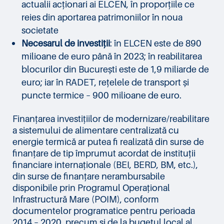
actualii acționari ai ELCEN, în proporțiile ce
reies din aportarea patrimoniilor în noua
societate
Necesarul de investiții
: în ELCEN este de 890
milioane de euro până în 2023; în reabilitarea
blocurilor din București este de 1,9 miliarde de
euro; iar în RADET, rețelele de transport și
puncte termice – 900 milioane de euro.
Finanțarea investițiilor de modernizare/reabilitare
a sistemului de alimentare centralizată cu
energie termică ar putea fi realizată din surse de
finanțare de tip împrumut acordat de instituții
financiare internaționale (BEI, BERD, BM, etc.),
din surse de finanțare nerambursabile
disponibile prin Programul Operațional
Infrastructură Mare (POIM), conform
documentelor programatice pentru perioada
2014 – 2020, precum și de la bugetul local al