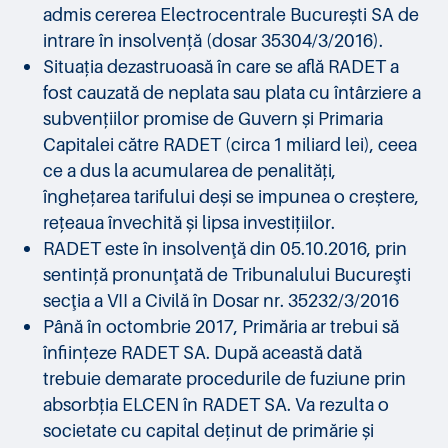
admis cererea Electrocentrale București SA de
intrare în insolvență (dosar 35304/3/2016).
Situația dezastruoasă în care se află RADET a
fost cauzată de neplata sau plata cu întârziere a
subvențiilor promise de Guvern și Primaria
Capitalei către RADET (circa 1 miliard lei), ceea
ce a dus la acumularea de penalități,
înghețarea tarifului deși se impunea o creștere,
rețeaua învechită și lipsa investițiilor.
RADET este în insolvenţă din 05.10.2016, prin
sentință pronunţată de Tribunalului Bucureşti
secţia a VII a Civilă în Dosar nr. 35232/3/2016
Până în octombrie 2017, Primăria ar trebui să
înființeze RADET SA. După această dată
trebuie demarate procedurile de fuziune prin
absorbția ELCEN în RADET SA. Va rezulta o
societate cu capital deținut de primărie și