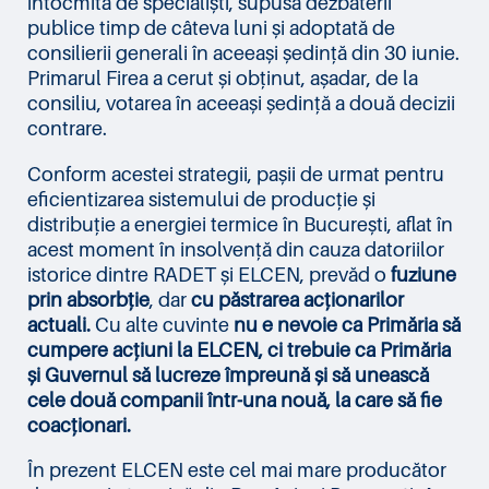
întocmită de specialiști, supusă dezbaterii
publice timp de câteva luni și adoptată de
consilierii generali în aceeași ședință din 30 iunie.
Primarul Firea a cerut și obținut, așadar, de la
consiliu, votarea în aceeași ședință a două decizii
contrare.
Conform acestei strategii, pașii de urmat pentru
eficientizarea sistemului de producție și
distribuție a energiei termice în București, aflat în
acest moment în insolvență din cauza datoriilor
istorice dintre RADET și ELCEN, prevăd o
fuziune
prin absorbție
, dar
cu păstrarea acționarilor
actuali.
Cu alte cuvinte
nu e nevoie ca Primăria să
cumpere acțiuni la ELCEN, ci trebuie ca Primăria
și Guvernul să lucreze împreună și să unească
cele două companii într-una nouă, la care să fie
coacționari.
În prezent ELCEN este cel mai mare producător