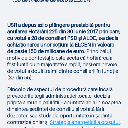
USR a depus azi o plângere prealabilă pentru
anularea Hotărârii 225 din 30 iunie 2017 prin care,
cu votul a 28 de consilieri PSD și ALDE, s-a decis
achiziționarea unor acțiuni la ELCEN în valoare
de peste 150 de milioane de euro
. Principalul
motiv de contestație este acela că hotărârea a
fost luată cu o majoritate simplă, deși era nevoie
de votul a două treimi dintre consilierii în funcție
(37 din 55).
Dincolo de aspectul de procedură care încală
prevederile legii administrației locale, decizia
pripită a municipalității – anunțată abia în noaptea
dinaintea ședinței de consiliu și votată fără
dezbateri sau studii de oportunitate în ședință –
contrazice chiar și
Strategia energetică a orașului
,