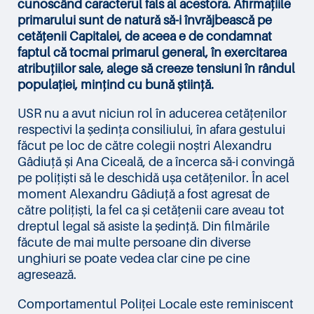
cunoscând caracterul fals al acestora. Afirmațiile
primarului sunt de natură să-i învrăjbească pe
cetățenii Capitalei, de aceea e de condamnat
faptul că tocmai primarul general, în exercitarea
atribuțiilor sale, alege să creeze tensiuni în rândul
populației, mințind cu bună știință.
USR nu a avut niciun rol în aducerea cetățenilor
respectivi la ședința consiliului, în afara gestului
făcut pe loc de către colegii noștri Alexandru
Gâdiuță și Ana Ciceală, de a încerca să-i convingă
pe polițiști să le deschidă ușa cetățenilor. În acel
moment Alexandru Gâdiuță a fost agresat de
către polițiști, la fel ca și cetățenii care aveau tot
dreptul legal să asiste la ședință. Din filmările
făcute de mai multe persoane din diverse
unghiuri se poate vedea clar cine pe cine
agresează.
Comportamentul Poliței Locale este reminiscent