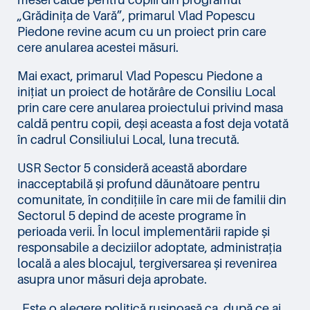
„Grădinița de Vară”, primarul Vlad Popescu
Piedone revine acum cu un proiect prin care
cere anularea acestei măsuri.
Mai exact, primarul Vlad Popescu Piedone a
inițiat un proiect de hotărâre de Consiliu Local
prin care cere anularea proiectului privind masa
caldă pentru copii, deși aceasta a fost deja votată
în cadrul Consiliului Local, luna trecută.
USR Sector 5 consideră această abordare
inacceptabilă și profund dăunătoare pentru
comunitate, în condițiile în care mii de familii din
Sectorul 5 depind de aceste programe în
perioada verii. În locul implementării rapide și
responsabile a deciziilor adoptate, administrația
locală a ales blocajul, tergiversarea și revenirea
asupra unor măsuri deja aprobate.
„Este o alegere politică rușinoasă ca, după ce ai