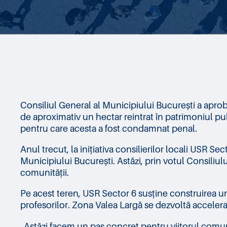
Consiliul General al Municipiului București a aproba
de aproximativ un hectar reintrat în patrimoniul publ
pentru care acesta a fost condamnat penal.
Anul trecut, la inițiativa consilierilor locali USR Se
Municipiului București. Astăzi, prin votul Consiliul
comunității.
Pe acest teren, USR Sector 6 susține construirea unu
profesorilor. Zona Valea Largă se dezvoltă accelerat,
„Astăzi facem un pas concret pentru viitorul comunit