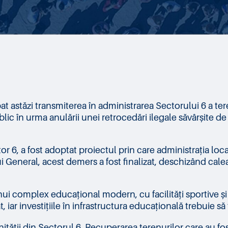
t astăzi transmiterea în administrarea Sectorului 6 a ter
ic în urma anulării unei retrocedări ilegale săvârșite de 
ctor 6, a fost adoptat proiectul prin care administrația loc
ui General, acest demers a fost finalizat, deschizând cale
i complex educațional modern, cu facilități sportive și s
 iar investițiile în infrastructura educațională trebuie s
ății din Sectorul 6. Recuperarea terenurilor care au fost