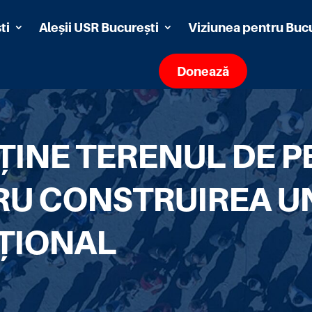
ti
Aleșii USR București
Viziunea pentru Buc
Donează
ȚINE TERENUL DE P
RU CONSTRUIREA U
ȚIONAL