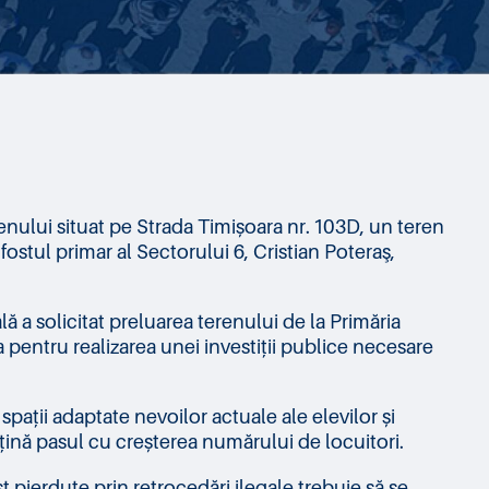
enului situat pe Strada Timișoara nr. 103D, un teren
fostul primar al Sectorului 6, Cristian Poteraş,
ală a solicitat preluarea terenului de la Primăria
a pentru realizarea unei investiții publice necesare
pații adaptate nevoilor actuale ale elevilor și
ă țină pasul cu creșterea numărului de locuitori.
 pierdute prin retrocedări ilegale trebuie să se