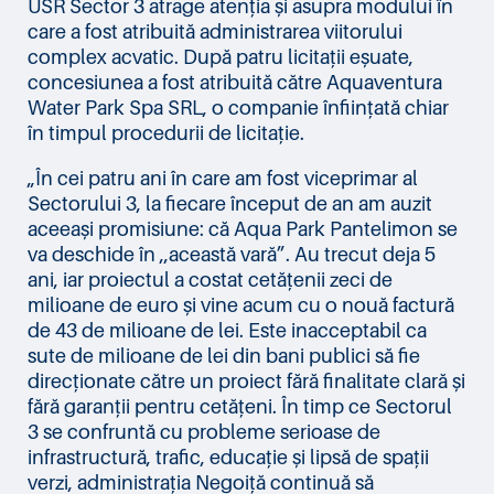
USR Sector 3 atrage atenția și asupra modului în
care a fost atribuită administrarea viitorului
complex acvatic. După patru licitații eșuate,
concesiunea a fost atribuită către Aquaventura
Water Park Spa SRL, o companie înființată chiar
în timpul procedurii de licitație.
„În cei patru ani în care am fost viceprimar al
Sectorului 3, la fiecare început de an am auzit
aceeași promisiune: că Aqua Park Pantelimon se
va deschide în ,,această vară”. Au trecut deja 5
ani, iar proiectul a costat cetățenii zeci de
milioane de euro și vine acum cu o nouă factură
de 43 de milioane de lei. Este inacceptabil ca
sute de milioane de lei din bani publici să fie
direcționate către un proiect fără finalitate clară și
fără garanții pentru cetățeni. În timp ce Sectorul
3 se confruntă cu probleme serioase de
infrastructură, trafic, educație și lipsă de spații
verzi, administrația Negoiță continuă să