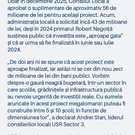
Doar în decembrie 2025, Consiliul Local a
aprobat o suplimentare de aproximativ 56 de
milioane de lei pentru același proiect. Acum,
administrația locală a solicitat încă 43 de milioane
de lei, deși în 2024 primarul Robert Negoiță
susținea public că investiția este „aproape gata”
și că ar urma să fie finalizată în iunie sau iulie
2024.
„De doi ani ni se spune că acest proiect este
aproape finalizat, iar astăzi ni se cer din nou zeci
de milioane de lei din bani publici. Vorbim
despre o gaură neagră bugetară, într-un sector în
care școlile, grădinițele și infrastructura publică
au nevoie urgentă de investiții reale. Cu sumele
aruncate în acest proiect megalomanic puteau fi
construite între 5 și 10 școli, în funcție de
dimensiunea lor”, a declarat Andrei Stan, liderul
consilierilor locali USR Sector 3.