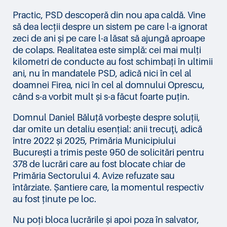
Practic, PSD descoperă din nou apa caldă. Vine
să dea lecții despre un sistem pe care l-a ignorat
zeci de ani și pe care l-a lăsat să ajungă aproape
de colaps. Realitatea este simplă: cei mai mulți
kilometri de conducte au fost schimbați în ultimii
ani, nu în mandatele PSD, adică nici în cel al
doamnei Firea, nici în cel al domnului Oprescu,
când s-a vorbit mult și s-a făcut foarte puțin.
Domnul Daniel Băluță vorbește despre soluții,
dar omite un detaliu esențial: anii trecuţi, adică
între 2022 și 2025, Primăria Municipiului
București a trimis peste 950 de solicitări pentru
378 de lucrări care au fost blocate chiar de
Primăria Sectorului 4. Avize refuzate sau
întârziate. Șantiere care, la momentul respectiv
au fost ținute pe loc.
Nu poți bloca lucrările și apoi poza în salvator,