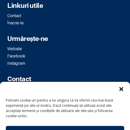
Linkuri utile
Contact
Înscrie-te
Urmărește-ne
Website
Facebook
Instagram
Contact
Bulevardul Magheru 16-18
bm.bucuresti@usr.ro
Folosim cookie-uri pentru a ne asigura că vă oferim cea mai bună
experiență pe site-ul nostru. Dacă continuați să utilizați acest site
acceptați termenii și condițiile de utilizare ale site-ului și folosirea
cookie-urilor.
Copyright © 2024 Uniunea Salvați România