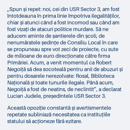
„Spun și repet: noi, cei din USR Sector 3, am fost
întotdeauna în prima linie împotriva ilegalităților,
chiar și atunci când a fost incomod sau când am
fost vizați de atacuri politice murdare. Să ne
aducem aminte de șantierele din școli, de
nenumăratele ședințe de Consiliu Local în care
se propuneau spre vot zeci de proiecte, cu sute
de milioane de euro direcționate către firma
Primăriei. Acum, a venit momentul ca Robert
Negoiță să dea socoteală pentru anii de abuzuri și
pentru dosarele nerezolvate: Rosal, Biblioteca
Națională și toate tunurile ilegale. Până acum,
Negoiță a fost de neatins, de neclintit”, a declarat
Lucian Judele, președintele USR Sector 3.
Această opoziție constantă și avertismentele
repetate subliniază necesitatea ca instituțiile
statului să acționeze fără ezitare.