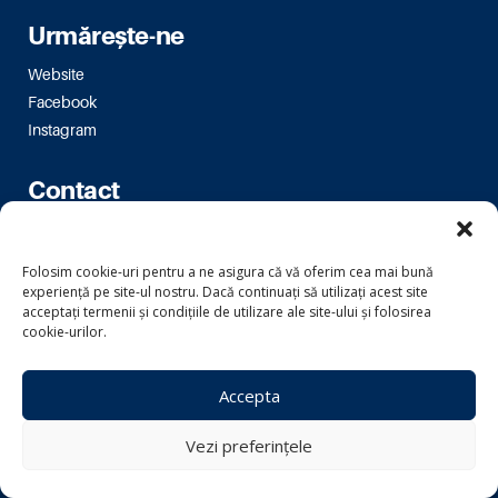
Urmărește-ne
Website
Facebook
Instagram
Contact
Bulevardul Magheru 16-18
bm.bucuresti@usr.ro
Folosim cookie-uri pentru a ne asigura că vă oferim cea mai bună
experiență pe site-ul nostru. Dacă continuați să utilizați acest site
acceptați termenii și condițiile de utilizare ale site-ului și folosirea
cookie-urilor.
Copyright © 2024 Uniunea Salvați România
Accepta
Informare prelucrarea datelor
Vezi preferințele