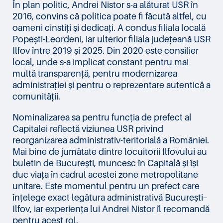
În plan politic, Andrei Nistor s-a alăturat USR în
2016, convins că politica poate fi făcută altfel, cu
oameni cinstiți și dedicați. A condus filiala locală
Popești-Leordeni, iar ulterior filiala județeană USR
Ilfov între 2019 și 2025. Din 2020 este consilier
local, unde s-a implicat constant pentru mai
multă transparență, pentru modernizarea
administrației și pentru o reprezentare autentică a
comunității.
Nominalizarea sa pentru funcția de prefect al
Capitalei reflectă viziunea USR privind
reorganizarea administrativ-teritorială a României.
Mai bine de jumătate dintre locuitorii Ilfovului au
buletin de București, muncesc în Capitală și își
duc viața în cadrul acestei zone metropolitane
unitare. Este momentul pentru un prefect care
înțelege exact legătura administrativă București–
Ilfov, iar experiența lui Andrei Nistor îl recomandă
pentru acest rol.