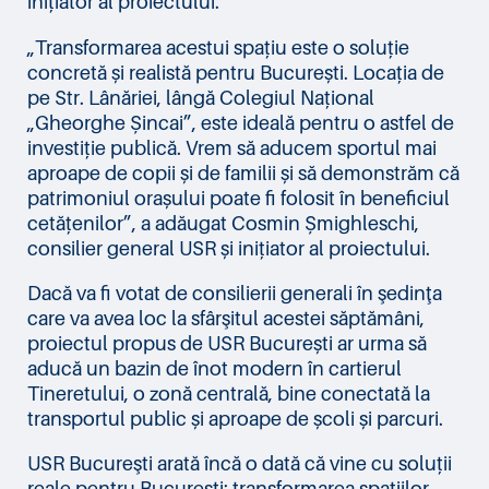
inițiator al proiectului.
„Transformarea acestui spațiu este o soluție
concretă și realistă pentru București. Locația de
pe Str. Lânăriei, lângă Colegiul Național
„Gheorghe Șincai”, este ideală pentru o astfel de
investiție publică. Vrem să aducem sportul mai
aproape de copii și de familii și să demonstrăm că
patrimoniul orașului poate fi folosit în beneficiul
cetățenilor”, a adăugat Cosmin Șmighleschi,
consilier general USR și inițiator al proiectului.
Dacă va fi votat de consilierii generali în şedinţa
care va avea loc la sfârşitul acestei săptămâni,
proiectul propus de USR București ar urma să
aducă un bazin de înot modern în cartierul
Tineretului, o zonă centrală, bine conectată la
transportul public și aproape de școli și parcuri.
USR Bucureşti arată încă o dată că vine cu soluții
reale pentru București: transformarea spațiilor