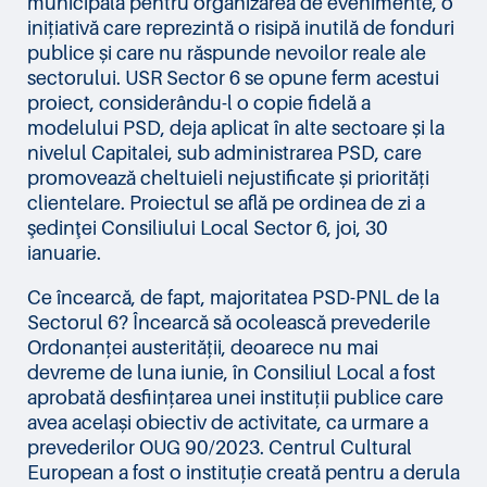
municipală pentru organizarea de evenimente, o
inițiativă care reprezintă o risipă inutilă de fonduri
publice și care nu răspunde nevoilor reale ale
sectorului. USR Sector 6 se opune ferm acestui
proiect, considerându-l o copie fidelă a
modelului PSD, deja aplicat în alte sectoare și la
nivelul Capitalei, sub administrarea PSD, care
promovează cheltuieli nejustificate și priorități
clientelare. Proiectul se află pe ordinea de zi a
şedinţei Consiliului Local Sector 6, joi, 30
ianuarie.
Ce încearcă, de fapt, majoritatea PSD-PNL de la
Sectorul 6? Încearcă să ocolească prevederile
Ordonanței austerității, deoarece nu mai
devreme de luna iunie, în Consiliul Local a fost
aprobată desființarea unei instituții publice care
avea același obiectiv de activitate, ca urmare a
prevederilor OUG 90/2023. Centrul Cultural
European a fost o instituție creată pentru a derula