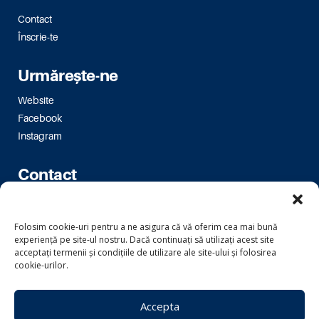
Contact
Înscrie-te
Urmărește-ne
Website
Facebook
Instagram
Contact
Bulevardul Magheru 16-18
bm.bucuresti@usr.ro
Folosim cookie-uri pentru a ne asigura că vă oferim cea mai bună
experiență pe site-ul nostru. Dacă continuați să utilizați acest site
acceptați termenii și condițiile de utilizare ale site-ului și folosirea
cookie-urilor.
Copyright © 2024 Uniunea Salvați România
Accepta