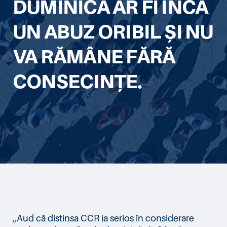
DUMINICĂ AR FI ÎNCĂ
UN ABUZ ORIBIL ȘI NU
VA RĂMÂNE FĂRĂ
CONSECINȚE.
,,Aud că distinsa CCR ia serios în considerare