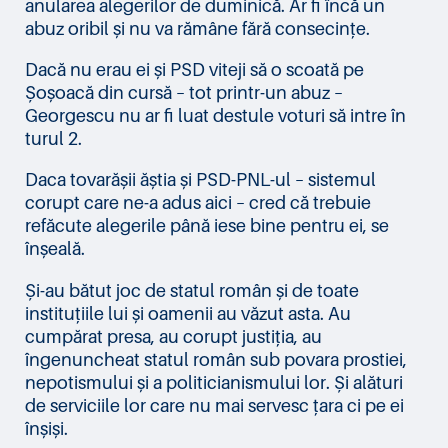
anularea alegerilor de duminică. Ar fi încă un
abuz oribil și nu va rămâne fără consecințe.
Dacă nu erau ei și PSD viteji să o scoată pe
Șoșoacă din cursă – tot printr-un abuz –
Georgescu nu ar fi luat destule voturi să intre în
turul 2.
Daca tovarășii ăștia și PSD-PNL-ul – sistemul
corupt care ne-a adus aici – cred că trebuie
refăcute alegerile până iese bine pentru ei, se
înșeală.
Și-au bătut joc de statul român și de toate
instituțiile lui și oamenii au văzut asta. Au
cumpărat presa, au corupt justiția, au
îngenuncheat statul român sub povara prostiei,
nepotismului și a politicianismului lor. Și alături
de serviciile lor care nu mai servesc țara ci pe ei
înșiși.