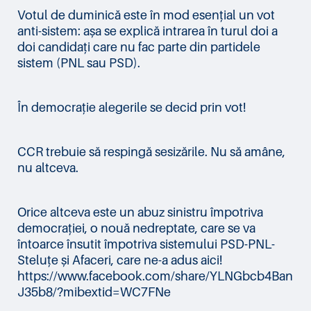
Votul de duminică este în mod esențial un vot
anti-sistem: așa se explică intrarea în turul doi a
doi candidați care nu fac parte din partidele
sistem (PNL sau PSD).
În democrație alegerile se decid prin vot!
CCR trebuie să respingă sesizările. Nu să amâne,
nu altceva.
Orice altceva este un abuz sinistru împotriva
democrației, o nouă nedreptate, care se va
întoarce însutit împotriva sistemului PSD-PNL-
Steluțe și Afaceri, care ne-a adus aici!
https://www.facebook.com/share/YLNGbcb4Ban
J35b8/?mibextid=WC7FNe