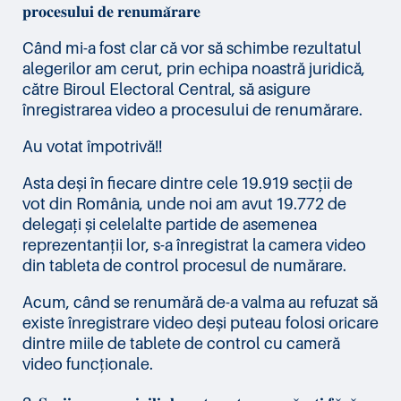
𝐩𝐫𝐨𝐜𝐞𝐬𝐮𝐥𝐮𝐢 𝐝𝐞 𝐫𝐞𝐧𝐮𝐦𝐚̆𝐫𝐚𝐫𝐞
Când mi-a fost clar că vor să schimbe rezultatul
alegerilor am cerut, prin echipa noastră juridică,
către Biroul Electoral Central, să asigure
înregistrarea video a procesului de renumărare.
Au votat împotrivă!!
Asta deși în fiecare dintre cele 19.919 secții de
vot din România, unde noi am avut 19.772 de
delegați și celelalte partide de asemenea
reprezentanții lor, s-a înregistrat la camera video
din tableta de control procesul de numărare.
Acum, când se renumără de-a valma au refuzat să
existe înregistrare video deși puteau folosi oricare
dintre miile de tablete de control cu cameră
video funcționale.