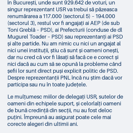
în București, unde sunt 929.642 de voturi, un
singur reprezentant USR va trebui să păzeasca
renumărarea a 117.000 (sectorul 5) – 194.000
(sectorul 3), restul vor fi angajați ai AEP (de sub
Toni Greblă – PSD), ai Prefecturii (conduse de dl
Mugurel Toader – PSD) sau reprezentanți ai PSD
și alte partide. Nu am nimic cu nici un angajat al
nici unei instituții, știu că sunt și oameni onești,
dar nu cred că vor fi lăsați să facă ce e corect și
nici dacă au cum să se opună la probleme când
șefii lor sunt direct puși explicit politic de PSD.
Despre reprezentanții PNL încă nu știm dacă vor
participa sau nu în toate județele.
Le mulțumesc miilor de delegați USR, sutelor de
oameni din echipele suport, și celorlalți oameni
de bună credință din secții, nu au fost deloc
puțini. Împreună au asigurat poate cele mai
corecte alegeri din ultimii ani.