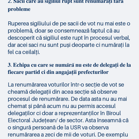
𝐒𝐚𝐜𝐢𝐢 𝐜𝐚𝐫𝐞 𝐚𝐮 𝐬𝐢𝐠𝐢𝐥𝐢𝐮𝐥 𝐫𝐮𝐩𝐭 𝐬𝐮𝐧𝐭 𝐫𝐞𝐧𝐮𝐦𝐚̆𝐫𝐚𝐭̦𝐢 𝐟𝐚̆𝐫𝐚̆
𝐩𝐫𝐨𝐛𝐥𝐞𝐦𝐞
Ruperea sigiliului de pe sacii de vot nu mai este o
problemă, doar se consemnează faptul că au
descoperit că sigiliul este rupt în procesul verbal,
dar acei saci nu sunt puși deoparte ci numărați la
fel ca ceilalți.
𝟑. 𝐄𝐜𝐡𝐢𝐩𝐚 𝐜𝐮 𝐜𝐚𝐫𝐞 𝐬𝐞 𝐧𝐮𝐦𝐚̆𝐫𝐚̆ 𝐧𝐮 𝐞𝐬𝐭𝐞 𝐝𝐞 𝐝𝐞𝐥𝐞𝐠𝐚𝐭̦𝐢 𝐝𝐞 𝐥𝐚
𝐟𝐢𝐞𝐜𝐚𝐫𝐞 𝐩𝐚𝐫𝐭𝐢𝐝 𝐜𝐢 𝐝𝐢𝐧 𝐚𝐧𝐠𝐚𝐣𝐚𝐭̦𝐢𝐢 𝐩𝐫𝐞𝐟𝐞𝐜𝐭𝐮𝐫𝐢𝐥𝐨𝐫
La renumărarea voturilor într-o secție de vot se
cheamă delegații din acea secție să observe
procesul de renumărare. De data asta nu au mai
chemat și până acum nu au permis accesul
delegaților ci doar a reprezentanților în Biroul
Electoral Județean/ de sector. Asta înseamnă că
o singură persoană de la USR va observa
renumărarea a zeci de mii de voturi. De exemplu