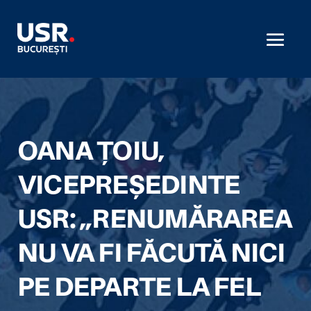
OANA ȚOIU,
VICEPREȘEDINTE
USR: „RENUMĂRAREA
NU VA FI FĂCUTĂ NICI
PE DEPARTE LA FEL