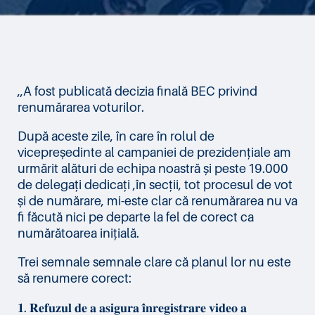
,,A fost publicată decizia finală BEC privind
renumărarea voturilor.
După aceste zile, în care în rolul de
vicepreședinte al campaniei de prezidențiale am
urmărit alături de echipa noastră și peste 19.000
de delegați dedicați ,în secții, tot procesul de vot
și de numărare, mi-este clar că renumărarea nu va
fi făcută nici pe departe la fel de corect ca
numărătoarea inițială.
Trei semnale semnale clare că planul lor nu este
să renumere corect:
𝟏. 𝐑𝐞𝐟𝐮𝐳𝐮𝐥 𝐝𝐞 𝐚 𝐚𝐬𝐢𝐠𝐮𝐫𝐚 𝐢̂𝐧𝐫𝐞𝐠𝐢𝐬𝐭𝐫𝐚𝐫𝐞 𝐯𝐢𝐝𝐞𝐨 𝐚