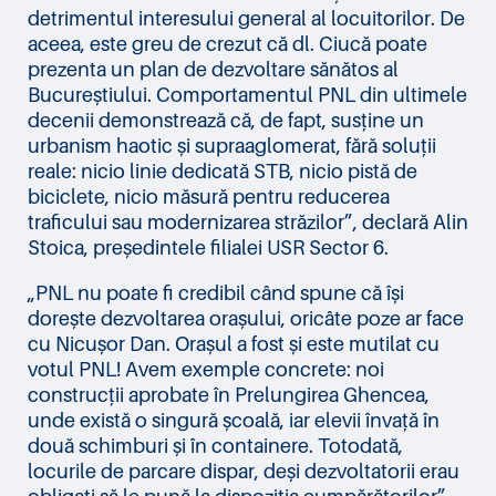
detrimentul interesului general al locuitorilor. De
aceea, este greu de crezut că dl. Ciucă poate
prezenta un plan de dezvoltare sănătos al
Bucureștiului. Comportamentul PNL din ultimele
decenii demonstrează că, de fapt, susține un
urbanism haotic și supraaglomerat, fără soluții
reale: nicio linie dedicată STB, nicio pistă de
biciclete, nicio măsură pentru reducerea
traficului sau modernizarea străzilor”, declară Alin
Stoica, președintele filialei USR Sector 6.
„PNL nu poate fi credibil când spune că își
dorește dezvoltarea orașului, oricâte poze ar face
cu Nicușor Dan. Orașul a fost și este mutilat cu
votul PNL! Avem exemple concrete: noi
construcții aprobate în Prelungirea Ghencea,
unde există o singură școală, iar elevii învață în
două schimburi și în containere. Totodată,
locurile de parcare dispar, deși dezvoltatorii erau
obligați să le pună la dispoziția cumpărătorilor”,