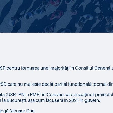
USR pentru formarea unei majorități în Consiliul General 
PSD care nu mai este decât parțial funcțională tocmai din
pta (USR+PNL+PMP) în Consiliu care a susținut proiectel
i la București, așa cum făcuseră în 2021 în guvern.
ângă Nicușor Dan.