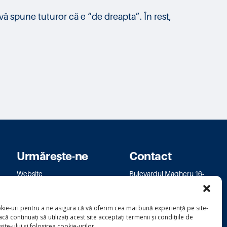
vă spune tuturor că e “de dreapta”. În rest,
Urmărește-ne
Contact
Website
Bulevardul Magheru 16-
Facebook
18
Instagram
bm.bucuresti@usr.ro
kie-uri pentru a ne asigura că vă oferim cea mai bună experiență pe site-
că continuați să utilizați acest site acceptați termenii și condițiile de
 site-ului și folosirea cookie-urilor.