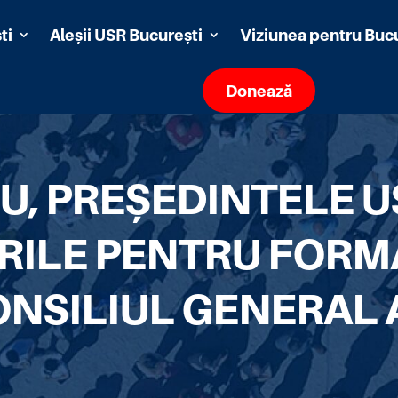
ti
Aleșii USR București
Viziunea pentru Buc
Donează
, PREȘEDINTELE U
RILE PENTRU FORM
ONSILIUL GENERAL 