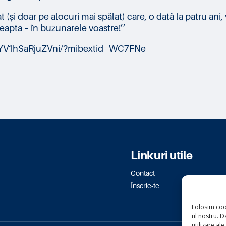
i doar pe alocuri mai spălat) care, o dată la patru ani, 
eapta – în buzunarele voastre!’’
N6DYV1hSaRjuZVni/?mibextid=WC7FNe
Linkuri utile
Contact
Înscrie-te
Folosim coo
ul nostru. Da
utilizare ale