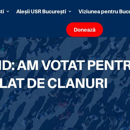
ti
Aleșii USR București
Viziunea pentru Buc
Donează
D: AM VOTAT PENTR
LAT DE CLANURI