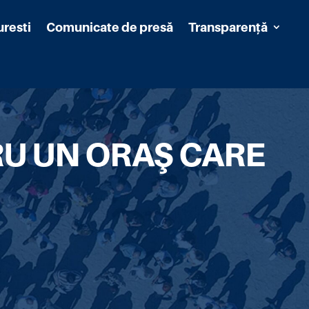
uresti
Comunicate de presă
Transparență
U UN ORAŞ CARE