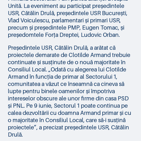
Unită. La eveniment au participat președintele
USR, Cătălin Drulă, președintele USR București,
Vlad Voiculescu, parlamentari și primari USR,
precum și președintele PMP, Eugen Tomac, și
președomtele Forța Dreptei, Ludovic Orban.
Președintele USR, Cătălin Drulă, a arătat că
proiectele demarate de Clotilde Armand trebuie
continuate și susținute de o nouă majoritate în
Consiliul Local. „Odată cu alegerea lui Clotilde
Armand în funcția de primar al Sectorului 1,
comunitatea a văzut ce înseamnă ca cineva să
lupte pentru binele oamenilor și împotriva
intereselor obscure ale unor firme din casa PSD
și PNL. Pe 9 iunie, Sectorul 1 poate continua pe
calea dezvoltării cu doamna Armand primar și cu
o majoritate în Consiliul Local, care să-i susțină
proiectele”, a precizat președintele USR, Cătălin
Drulă.