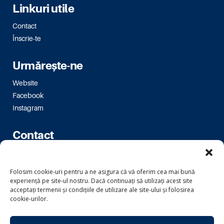
Linkuri utile
Contact
Înscrie-te
Urmărește-ne
Website
Facebook
Instagram
Contact
Bulevardul Magheru 16-18
Folosim cookie-uri pentru a ne asigura că vă oferim cea mai bună
bm.bucuresti@usr.ro
experiență pe site-ul nostru. Dacă continuați să utilizați acest site
acceptați termenii și condițiile de utilizare ale site-ului și folosirea
cookie-urilor.
Copyright © 2024 Uniunea Salvați România