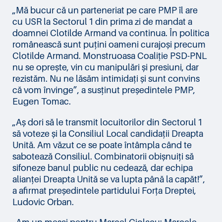
„Mă bucur că un parteneriat pe care PMP îl are
cu USR la Sectorul 1 din prima zi de mandat a
doamnei Clotilde Armand va continua. În politica
românească sunt puțini oameni curajoși precum
Clotilde Armand. Monstruoasa Coaliție PSD-PNL
nu se oprește, vin cu manipulări și presiuni, dar
rezistăm. Nu ne lăsăm intimidați și sunt convins
că vom învinge”, a susținut președintele PMP,
Eugen Tomac.
„Aș dori să le transmit locuitorilor din Sectorul 1
să voteze și la Consiliul Local candidații Dreapta
Unită. Am văzut ce se poate întâmpla când te
sabotează Consiliul. Combinatorii obișnuiți să
sifoneze banul public nu cedează, dar echipa
alianței Dreapta Unită se va lupta până la capăt!”,
a afirmat președintele partidului Forța Dreptei,
Ludovic Orban.
„Am un mesaj pentru Marcel Ciolacu: Marcele,