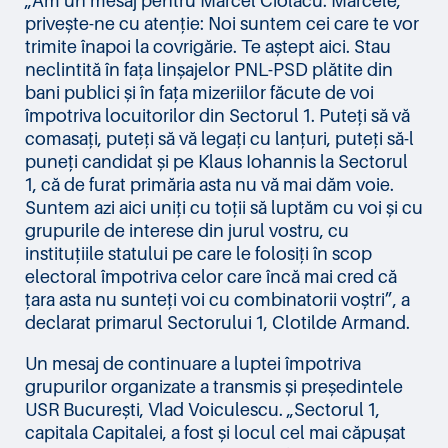
privește-ne cu atenție: Noi suntem cei care te vor
trimite înapoi la covrigărie. Te aștept aici. Stau
neclintită în fața linșajelor PNL-PSD plătite din
bani publici și în fața mizeriilor făcute de voi
împotriva locuitorilor din Sectorul 1. Puteți să vă
comasați, puteți să vă legați cu lanțuri, puteți să-l
puneți candidat și pe Klaus Iohannis la Sectorul
1, că de furat primăria asta nu vă mai dăm voie.
Suntem azi aici uniți cu toții să luptăm cu voi și cu
grupurile de interese din jurul vostru, cu
instituțiile statului pe care le folosiți în scop
electoral împotriva celor care încă mai cred că
țara asta nu sunteți voi cu combinatorii voștri”, a
declarat primarul Sectorului 1, Clotilde Armand.
Un mesaj de continuare a luptei împotriva
grupurilor organizate a transmis și președintele
USR București, Vlad Voiculescu. „Sectorul 1,
capitala Capitalei, a fost și locul cel mai căpușat