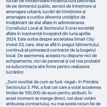
lucrări de modernizare infrastructură pietonală
de pe domeniul public, servicii de întreținere și
amenajare urbană, lucrări de întreținere și
amenajare a curților aferente unităților de
învățământ de stat aflate în administrarea
Consiliului Local al Sectorului 3 unei societăți
aflate în insolvență începând din luna aprilie
2024. Este vorba despre societatea Smart City
Invest S3, care, deși se află în pragul falimentului,
continuă să primească contracte de la bugetul
local. De asemenea, aceasta nu dispune nici de
echipamente, nici de personal și cel mai probabil
va subcontracta alte firme pentru realizarea
lucrărilor.
„Sunt revoltat de cum se fură «legal» în Primăria
Sectorului 3. PNL a fost cel care a votat scoaterea
limitei de 100.000 de euro pentru atribuiri. În
acest moment se merge direct, noi doar votăm
atribuirea contractului, nu mai există niciun fel de