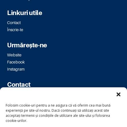
Linkuri utile
Contact
Înscrie-te
Urmărește-ne
Website
Facebook
Instagram
Contact
Bulevardul Magheru 16-18
Folosim cookie-uri pentru a ne asigura că vă oferim cea mai bună
bm.bucuresti@usr.ro
experiență pe site-ul nostru. Dacă continuați să utilizați acest site
acceptați termenii și condițiile de utilizare ale site-ului și folosirea
cookie-urilor.