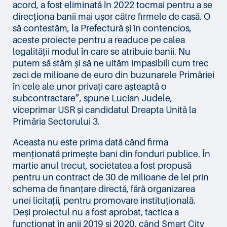
acord, a fost eliminată în 2022 tocmai pentru a se
direcționa banii mai ușor către firmele de casă. O
să contestăm, la Prefectură și în contencios,
aceste proiecte pentru a readuce pe calea
legalității modul în care se atribuie banii. Nu
putem să stăm și să ne uităm impasibili cum trec
zeci de milioane de euro din buzunarele Primăriei
în cele ale unor privați care așteaptă o
subcontractare”, spune Lucian Judele,
viceprimar USR și candidatul Dreapta Unită la
Primăria Sectorului 3.
Aceasta nu este prima dată când firma
menționată primește bani din fonduri publice. În
martie anul trecut, societatea a fost propusă
pentru un contract de 30 de milioane de lei prin
schema de finanțare directă, fără organizarea
unei licitații, pentru promovare instituțională.
Deși proiectul nu a fost aprobat, tactica a
funcționat în anii 2019 și 2020, când Smart City