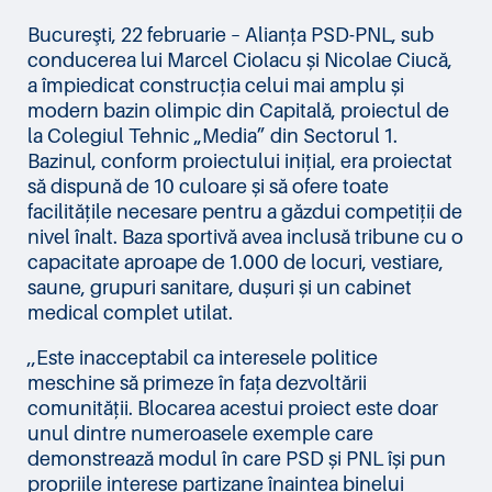
Bucureşti, 22 februarie – Alianța PSD-PNL, sub
conducerea lui Marcel Ciolacu și Nicolae Ciucă,
a împiedicat construcția celui mai amplu și
modern bazin olimpic din Capitală, proiectul de
la Colegiul Tehnic „Media” din Sectorul 1.
Bazinul, conform proiectului inițial, era proiectat
să dispună de 10 culoare și să ofere toate
facilitățile necesare pentru a găzdui competiții de
nivel înalt. Baza sportivă avea inclusă tribune cu o
capacitate aproape de 1.000 de locuri, vestiare,
saune, grupuri sanitare, dușuri și un cabinet
medical complet utilat.
,,Este inacceptabil ca interesele politice
meschine să primeze în fața dezvoltării
comunității. Blocarea acestui proiect este doar
unul dintre numeroasele exemple care
demonstrează modul în care PSD și PNL își pun
propriile interese partizane înaintea binelui