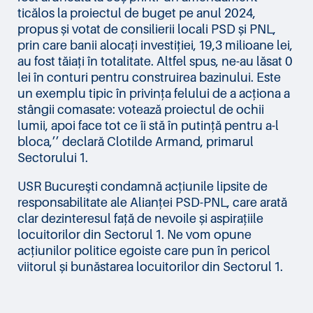
ticălos la proiectul de buget pe anul 2024,
propus și votat de consilierii locali PSD și PNL,
prin care banii alocați investiției, 19,3 milioane lei,
au fost tăiați în totalitate. Altfel spus, ne-au lăsat 0
lei în conturi pentru construirea bazinului. Este
un exemplu tipic în privința felului de a acționa a
stângii comasate: votează proiectul de ochii
lumii, apoi face tot ce îi stă în putință pentru a-l
bloca,’’ declară Clotilde Armand, primarul
Sectorului 1.
USR Bucureşti condamnă acțiunile lipsite de
responsabilitate ale Alianței PSD-PNL, care arată
clar dezinteresul față de nevoile și aspirațiile
locuitorilor din Sectorul 1. Ne vom opune
acțiunilor politice egoiste care pun în pericol
viitorul și bunăstarea locuitorilor din Sectorul 1.