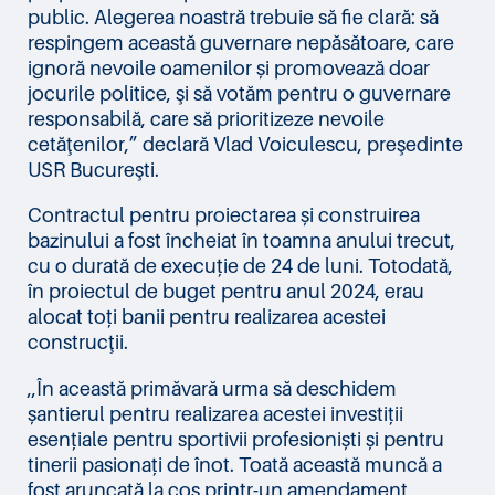
public. Alegerea noastră trebuie să fie clară: să
respingem această guvernare nepăsătoare, care
ignoră nevoile oamenilor și promovează doar
jocurile politice, şi să votăm pentru o guvernare
responsabilă, care să prioritizeze nevoile
cetăţenilor,” declară Vlad Voiculescu, preşedinte
USR Bucureşti.
Contractul pentru proiectarea și construirea
bazinului a fost încheiat în toamna anului trecut,
cu o durată de execuție de 24 de luni. Totodată,
în proiectul de buget pentru anul 2024, erau
alocat toți banii pentru realizarea acestei
construcţii.
,,În această primăvară urma să deschidem
șantierul pentru realizarea acestei investiții
esențiale pentru sportivii profesioniști și pentru
tinerii pasionați de înot. Toată această muncă a
fost aruncată la coș printr-un amendament