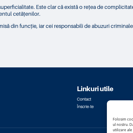
uperficialitate. Este clar că există o rețea de complicitat
entul cetățenilor.
ă din funcție, iar cei responsabili de abuzuri criminale și
Linkuri utile
Contact
Înscrie-te
Folosim coo
ul nostru. Da
utilizare ale