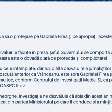
 să o protejeze pe Gabriela Firea și pe apropiații aceste
ezvăluirile făcute în presă, șeful Guvernului se comportă
ceasta este o dovadă clară de protecție și complicitate!
cele întâmplate, dar azi, o altă dezvăluire a jurnaliştil
oscută anterior ca Vrânceanu, este sora Gabrielei Firea ș
eau loc, conform Centrului de Investigații Media! Și, ca p
 DGASPC Ilfov.
Gheorghe. Investigația ne dezvăluie că abia din acest an 
t din partea Ministerului pe care îl conduce şi a minţit 