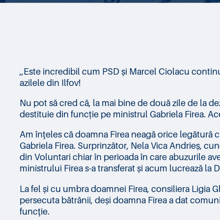
,,Este incredibil cum PSD și Marcel Ciolacu continuă
azilele din Ilfov!
Nu pot să cred că, la mai bine de două zile de la d
destituie din funcție pe ministrul Gabriela Firea. A
Am înţeles că doamna Firea neagă orice legătură cu 
Gabriela Firea. Surprinzător, Nela Vica Andrieș, cun
din Voluntari chiar în perioada în care abuzurile av
ministrului Firea s-a transferat și acum lucrează la
La fel și cu umbra doamnei Firea, consiliera Ligia 
persecuta bătrânii, deși doamna Firea a dat comunica
funcţie.