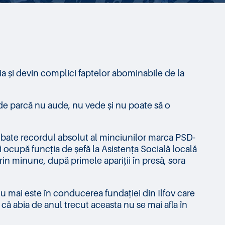
ia și devin complici faptelor abominabile de la
 de parcă nu aude, nu vede și nu poate să o
or bate recordul absolut al minciunilor marca PSD-
i ocupă funcția de șefă la Asistența Socială locală
rin minune, după primele apariții în presă, sora
nu mai este în conducerea fundației din Ilfov care
că abia de anul trecut aceasta nu se mai afla în