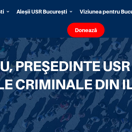
ti
Aleșii USR București
Viziunea pentru Buc
Donează
, PREŞEDINTE USR
E CRIMINALE DIN I