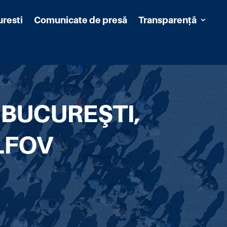
uresti
Comunicate de presă
Transparență
 BUCUREŞTI,
LFOV