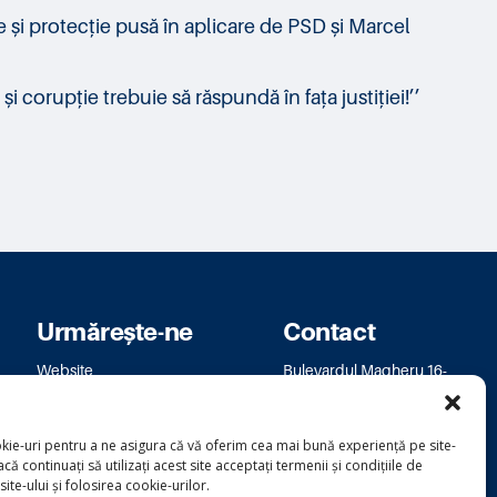
e și protecție pusă în aplicare de PSD și Marcel
 corupție trebuie să răspundă în fața justiției!’’
Urmărește-ne
Contact
Website
Bulevardul Magheru 16-
Facebook
18
Instagram
bm.bucuresti@usr.ro
kie-uri pentru a ne asigura că vă oferim cea mai bună experiență pe site-
că continuați să utilizați acest site acceptați termenii și condițiile de
 site-ului și folosirea cookie-urilor.