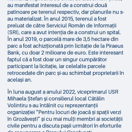
au manifestat interesul de a construi două
patinoare pe terenul respectiv, dar planurile nu s-
au materializat. În anul 2015, terenul a fost
preluat de către Serviciul Român de Informații
(SRI), care a avut intenția de a construi un spital.
În anul 2019, o parcelă mare de 3,5 hectare din
parc a fost achiziționată prin licitație de la Piraeus
Bank, cu doar 2 milioane de euro. Este interesant
faptul că a fost doar un singur cumpărător
participant la licitație, iar celelalte parcele
retrocedate din parc și-au schimbat proprietarii în
același an.
În luna august a anului 2022, viceprimarul USR
Mihaela Ștefan și consilierul local Cătălin
Volintiru s-au întâlnit cu reprezentanții
organizației “Pentru locuri de joacă și spații verzi
în Grozăvești” și cu mai mulți membri ai societății
civile pentru a discuta pașii următori în eforturile