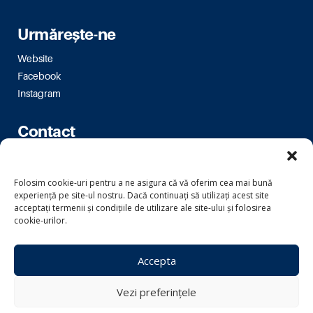
Urmărește-ne
Website
Facebook
Instagram
Contact
Bulevardul Magheru 16-18
Folosim cookie-uri pentru a ne asigura că vă oferim cea mai bună
bm.bucuresti@usr.ro
experiență pe site-ul nostru. Dacă continuați să utilizați acest site
acceptați termenii și condițiile de utilizare ale site-ului și folosirea
cookie-urilor.
Copyright © 2024 Uniunea Salvați România
Accepta
Informare prelucrarea datelor
Vezi preferințele