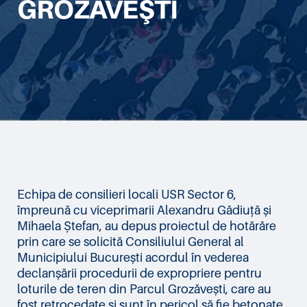
GROZĂVEŞTI
Echipa de consilieri locali USR Sector 6,
împreună cu viceprimarii Alexandru Gâdiuță și
Mihaela Ștefan, au depus proiectul de hotărâre
prin care se solicită Consiliului General al
Municipiului București acordul în vederea
declanșării procedurii de expropriere pentru
loturile de teren din Parcul Grozăvești, care au
fost retrocedate și sunt în pericol să fie betonate