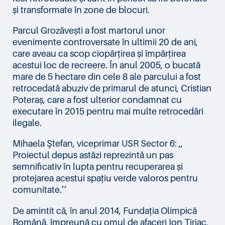
și transformate în zone de blocuri.
Parcul Grozăvești a fost martorul unor
evenimente controversate în ultimii 20 de ani,
care aveau ca scop ciopârțirea și împărțirea
acestui loc de recreere. În anul 2005, o bucată
mare de 5 hectare din cele 8 ale parcului a fost
retrocedată abuziv de primarul de atunci, Cristian
Poteraș, care a fost ulterior condamnat cu
executare în 2015 pentru mai multe retrocedări
ilegale.
Mihaela Ştefan, viceprimar USR Sector 6: ,,
Proiectul depus astăzi reprezintă un pas
semnificativ în lupta pentru recuperarea și
protejarea acestui spațiu verde valoros pentru
comunitate.’’
De amintit că, în anul 2014, Fundația Olimpică
Română, împreună cu omul de afaceri Ion Țiriac,