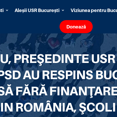
ti
Aleșii USR București
Viziunea pentru Buc
Donează
, PREŞEDINTE USR
-PSD AU RESPINS BU
ASĂ FĂRĂ FINANŢAR
DIN ROMÂNIA, ŞCOLI