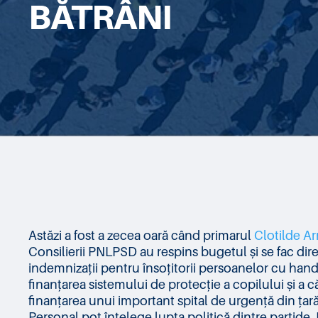
BĂTRÂNI
Astăzi a fost a zecea oară când primarul
Clotilde A
Consilierii PNLPSD au respins bugetul și se fac dir
indemnizații pentru însoțitorii persoanelor cu han
finanțarea sistemului de protecție a copilului și a c
finanțarea unui important spital de urgență din țară
Personal pot înțelege lupta politică dintre partide.