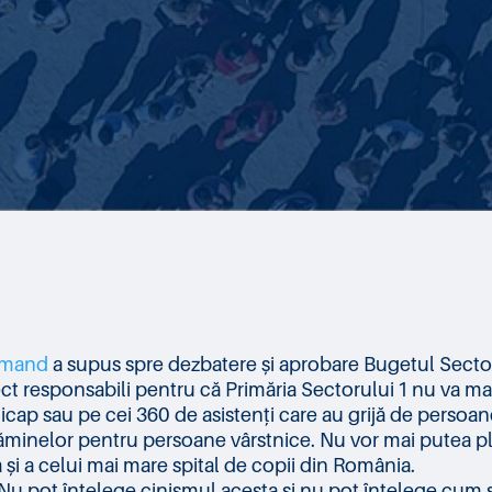
rmand
a supus spre dezbatere și aprobare Bugetul Sector
ect responsabili pentru că Primăria Sectorului 1 nu va ma
dicap sau pe cei 360 de asistenți care au grijă de perso
ăminelor pentru persoane vârstnice. Nu vor mai putea plăti 
 și a celui mai mare spital de copii din România.
 Nu pot înțelege cinismul acesta și nu pot înțelege cum s