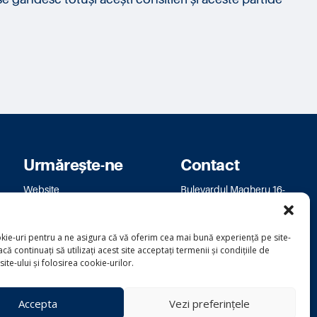
Urmărește-ne
Contact
Website
Bulevardul Magheru 16-
Facebook
18
Instagram
bm.bucuresti@usr.ro
kie-uri pentru a ne asigura că vă oferim cea mai bună experiență pe site-
că continuați să utilizați acest site acceptați termenii și condițiile de
 site-ului și folosirea cookie-urilor.
Informare prelucrarea datelor
Accepta
Vezi preferințele