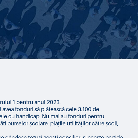
ului 1 pentru anul 2023.
i avea fonduri să plătească cele 3.100 de
anele cu handicap. Nu mai au fonduri pentru
burselor școlare, plățile utilităților către școli,
e gândesc totuși acești consilieri și aceste partide