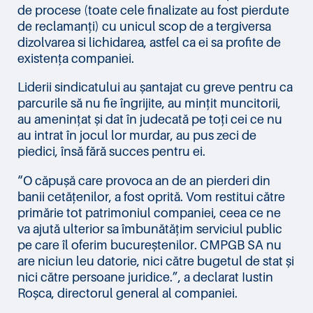
de procese (toate cele finalizate au fost pierdute
de reclamanți) cu unicul scop de a tergiversa
dizolvarea si lichidarea, astfel ca ei sa profite de
existența companiei.
Liderii sindicatului au șantajat cu greve pentru ca
parcurile să nu fie îngrijite, au mințit muncitorii,
au amenințat și dat în judecată pe toți cei ce nu
au intrat în jocul lor murdar, au pus zeci de
piedici, însă fără succes pentru ei.
“O căpușă care provoca an de an pierderi din
banii cetățenilor, a fost oprită. Vom restitui către
primărie tot patrimoniul companiei, ceea ce ne
va ajută ulterior sa îmbunătățim serviciul public
pe care îl oferim bucureștenilor. CMPGB SA nu
are niciun leu datorie, nici către bugetul de stat și
nici către persoane juridice.”, a declarat Iustin
Roșca, directorul general al companiei.