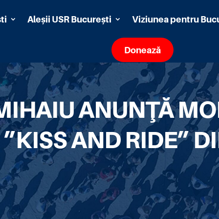
ti
Aleșii USR București
Viziunea pentru Buc
Donează
MIHAIU ANUNŢĂ M
 ”KISS AND RIDE” D