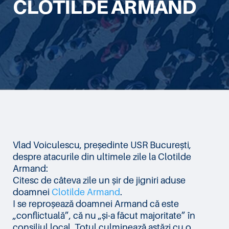
CLOTILDE ARMAND
Vlad Voiculescu, președinte USR București,
despre atacurile din ultimele zile la Clotilde
Armand:
Citesc de câteva zile un șir de jigniri aduse
doamnei
Clotilde Armand
.
I se reproșează doamnei Armand că este
„conflictuală”, că nu „și-a făcut majoritate” în
consiliul local. Totul culminează astăzi cu o