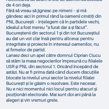
de 4 ori deja.
Fără să vreau să jignesc pe nimeni – și mă
gândesc aici în primul rând la oamenii cinstiți din
PNL București – înțelegem că în partidele vechi,
idealul a fost mereu “a furat dar a și făcut”.
Bucureștenii din sectorul 1 și din tot Bucureștiul
au dat un vot clar însă pentru altceva: pentru
integritate și proiecte în interesul oamenilor, nu
al firmelor de partid.
Lansez deci un apel către domnul Ciprian Ciucu
să stăm la masa negocierilor împreună cu filialele
USR și PNL din sectorul 1. Oricând începând de
astăzi. Nu ar fi prima dată când ducem discuțiile
blocate la nivelul unui sector la nivelul filialei
București și le găsim o rezolvare. Este necesar.
Nu e nici momentul nici locul pentru atacuri și
poziționări electorale. Mai sunt doi ani până la
alegeri și vin vremuri grele.