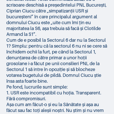
scrisoare deschisă a președintelui PNL București,
Ciprian Ciucu către „simpatizanții USR și
bucureșteni” în care principalul argument al
domnului Ciucu este „uite cum îmi țin eu
majoritatea la S6, așa trebuia să facă și Clotilde
Armand la S1”.
Cum de e posibil la Sectorul 6 dar nu la Sectorul
1? Simplu: pentru că la sectorul 6 nu ni se cere să
închidem ochii la furt, pe când la Sectorul 1,
denunțarea de către primar a unor hoții
grosolane i-a făcut pe unii consilieri PNL de la
Sectorul 1 să intre în opoziție și să blocheze
votarea bugetului de pildă. Domnul Ciucu știe
însa asta foarte bine.
Pe fond, lucrurile sunt simple:
1. USR este incompatibil cu hoția. Transparent.
Fără compromisuri.
Așa cum am făcut-o și eu la Sănătate și așa au
făcut sau fac toți aleșii noștri. Nu știm și nu vrem