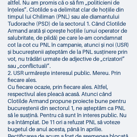
altfel. Nu am promis că o să fim „politicieni de
înțeles”. Clotilde s-a delimitat clar de hoțiile din
timpul lui Chiliman (PNL) sau ale diamantului
Tudorache (PSD) de la sectorul 1. Când Clotilde
Armand arată și oprește hoțiile (unui operator de
salubritate, de pildă) pe care le-am condamnat
cot la cot cu PNL în campanie, atunci și noi (USR)
și bucureștenii așteptăm de la PNL susținere prin
vot, nu trădări urmate de adjective de „crizatori”
sau „conflictuali”.
2. USR urmărește interesul public. Mereu. Prin
fiecare ales.
Cu fiecare ocazie, prin fiecare ales. Altfel,
respectivul ales pleacă acasă. Atunci când
Clotilde Armand propune proiecte bune pentru
bucureștenii din sectorul 1, ne așteptăm ca PNL
să le susțină. Pentru că sunt în interes public. Nu
s-a întâmplat. De 11 ori a refuzat PNL să voteze
bugetul de anul acesta, până în aprilie.
Rectificarea de acum a fost de asemenea blocată