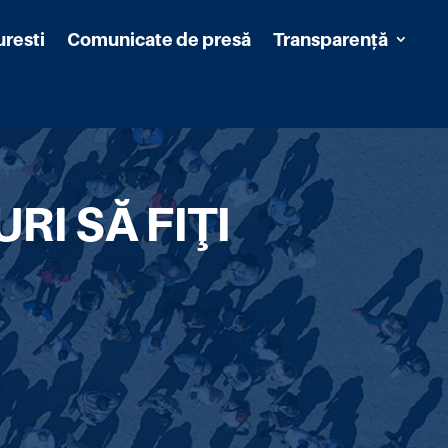
uresti
Comunicate de presă
Transparență
RI SĂ FIŢI