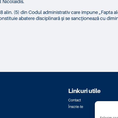
 Nicolaidis.
28 alin. (5) din Codul administrativ care impune „Fapta aleș
e constituie abatere disciplinară şi se sancţionează cu di
Linkuri utile
Contact
Înscrie-te
Folosim coo