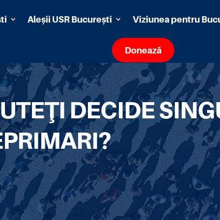
ti
Aleșii USR București
Viziunea pentru Buc
Donează
UTEŢI DECIDE SINGU
EPRIMARI?