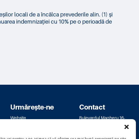
ilor locali de a încălca prevederile alin. (1) şi
minuarea indemnizaţiei cu 10% pe o perioadă de
Urmărește-ne
Contact
Website
Bulevardul Magheru 16-
Facebook
18
Instagram
bm.bucuresti@usr.ro
kie-uri pentru a ne asigura că vă oferim cea mai bună experiență pe site-