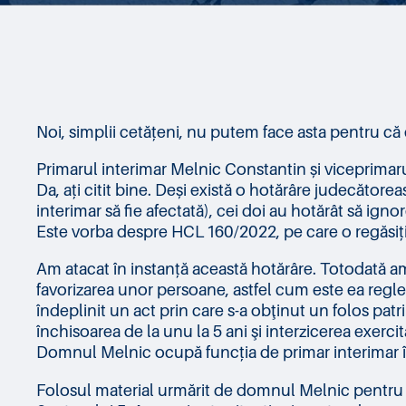
Noi, simplii cetățeni, nu putem face asta pentru că
Primarul interimar Melnic Constantin și viceprimarul 
Da, ați citit bine. Deși există o hotărâre judecătore
interimar să fie afectată), cei doi au hotărât să igno
Este vorba despre HCL 160/2022, pe care o regăsiți 
Am atacat în instanță această hotărâre. Totodată am
favorizarea unor persoane, astfel cum este ea reglem
îndeplinit un act prin care s-a obţinut un folos pat
închisoarea de la unu la 5 ani şi interzicerea exerci
Domnul Melnic ocupă funcția de primar interimar în 
Folosul material urmărit de domnul Melnic pentru s