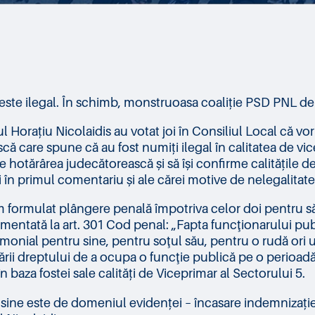
 este ilegal. În schimb, monstruoasa coaliție PSD PNL de
Horațiu Nicolaidis au votat joi în Consiliul Local că vor 
ască care spune că au fost numiți ilegal în calitatea de vi
re hotărârea judecătorească și să își confirme calitățile d
în primul comentariu și ale cărei motive de nelegalitate 
 formulat plângere penală împotriva celor doi pentru săv
entată la art. 301 Cod penal: „Fapta funcţionarului public
rimonial pentru sine, pentru soţul său, pentru o rudă ori 
tării dreptului de a ocupa o funcţie publică pe o perioadă
baza fostei sale calități de Viceprimar al Sectorului 5.
ine este de domeniul evidenței – încasare indemnizație ș