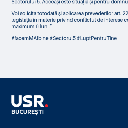
Sectorului 5. Aceeași este situația și pentru domnul
Voi solicita totodată și aplicarea prevederilor art. 2
legislaţia în materie privind conflictul de interes
maximum 6 luni.”
#facemMAIbine #Sectorul5 #LuptPentruTine