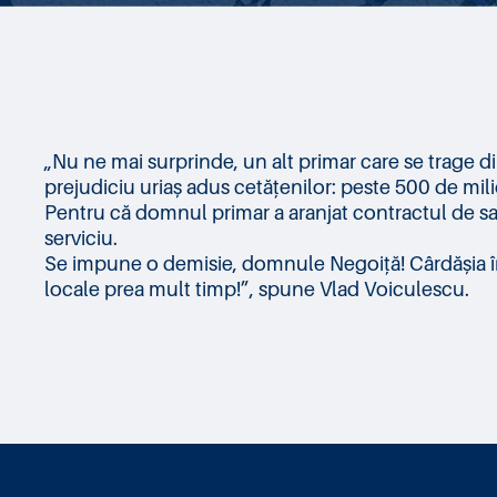
„Nu ne mai surprinde, un alt primar care se trage d
prejudiciu uriaș adus cetățenilor: peste 500 de mili
Pentru că domnul primar a aranjat contractul de salub
serviciu.
Se impune o demisie, domnule Negoiță! Cârdășia între
locale prea mult timp!”, spune Vlad Voiculescu.