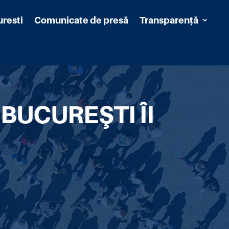
uresti
Comunicate de presă
Transparență
BUCUREŞTI ÎI