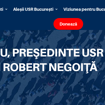
ti
Aleșii USR București
Viziunea pentru Buc
Donează
, PREŞEDINTE USR 
I ROBERT NEGOIŢĂ