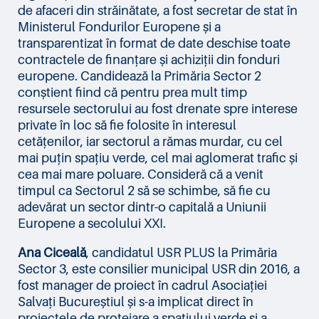
de afaceri din străinătate, a fost secretar de stat în
Ministerul Fondurilor Europene și a
transparentizat în format de date deschise toate
contractele de finanțare și achiziții din fonduri
europene. Candidează la Primăria Sector 2
conștient fiind că pentru prea mult timp
resursele sectorului au fost drenate spre interese
private în loc să fie folosite în interesul
cetățenilor, iar sectorul a rămas murdar, cu cel
mai puțin spațiu verde, cel mai aglomerat trafic și
cea mai mare poluare. Consideră că a venit
timpul ca Sectorul 2 să se schimbe, să fie cu
adevărat un sector dintr-o capitală a Uniunii
Europene a secolului XXI.
Ana Ciceală
, candidatul USR PLUS la Primăria
Sector 3, este consilier municipal USR din 2016, a
fost manager de proiect în cadrul Asociației
Salvați Bucureștiul și s-a implicat direct în
proiectele de protejare a spațiului verde și a