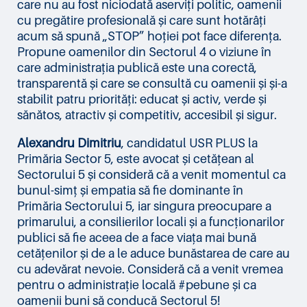
care nu au fost niciodată aserviți politic, oamenii
cu pregătire profesională și care sunt hotărâți
acum să spună „STOP” hoției pot face diferența.
Propune oamenilor din Sectorul 4 o viziune în
care administrația publică este una corectă,
transparentă și care se consultă cu oamenii și și-a
stabilit patru priorități: educat și activ, verde și
sănătos, atractiv și competitiv, accesibil și sigur.
Alexandru Dimitriu
, candidatul USR PLUS la
Primăria Sector 5, este avocat și cetățean al
Sectorului 5 și consideră că a venit momentul ca
bunul-simț și empatia să fie dominante în
Primăria Sectorului 5, iar singura preocupare a
primarului, a consilierilor locali și a funcționarilor
publici să fie aceea de a face viața mai bună
cetățenilor și de a le aduce bunăstarea de care au
cu adevărat nevoie. Consideră că a venit vremea
pentru o administrație locală #pebune și ca
oamenii buni să conducă Sectorul 5!