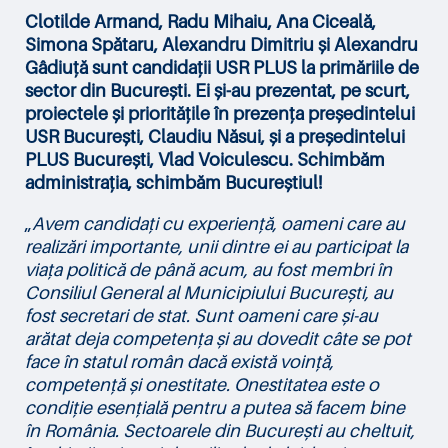
Clotilde Armand, Radu Mihaiu, Ana Ciceală,
Simona Spătaru, Alexandru Dimitriu și Alexandru
Gâdiuță sunt candidații USR PLUS la primăriile de
sector din București. Ei și-au prezentat, pe scurt,
proiectele și prioritățile în prezența președintelui
USR București, Claudiu Năsui, și a președintelui
PLUS București, Vlad Voiculescu. Schimbăm
administrația, schimbăm Bucureștiul!
„
Avem candidați cu experiență, oameni care au
realizări importante, unii dintre ei au participat la
viața politică de până acum, au fost membri în
Consiliul General al Municipiului București, au
fost secretari de stat. Sunt oameni care și-au
arătat deja competența și au dovedit câte se pot
face în statul român dacă există voință,
competență și onestitate. Onestitatea este o
condiție esențială pentru a putea să facem bine
în România. Sectoarele din București au cheltuit,