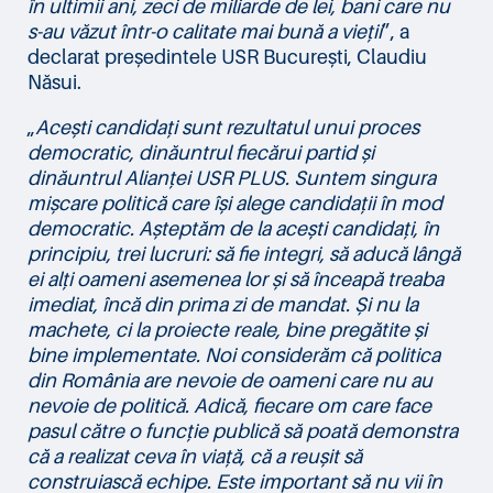
în ultimii ani, zeci de miliarde de lei, bani care nu
s-au văzut într-o calitate mai bună a vieții
”, a
declarat președintele USR București, Claudiu
Năsui.
„
Acești candidați sunt rezultatul unui proces
democratic, dinăuntrul fiecărui partid și
dinăuntrul Alianței USR PLUS. Suntem singura
mișcare politică care își alege candidații în mod
democratic. Așteptăm de la acești candidați, în
principiu, trei lucruri: să fie integri, să aducă lângă
ei alți oameni asemenea lor și să înceapă treaba
imediat, încă din prima zi de mandat. Și nu la
machete, ci la proiecte reale, bine pregătite și
bine implementate. Noi considerăm că politica
din România are nevoie de oameni care nu au
nevoie de politică. Adică, fiecare om care face
pasul către o funcție publică să poată demonstra
că a realizat ceva în viață, că a reușit să
construiască echipe. Este important să nu vii în