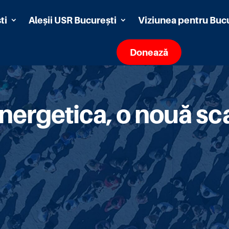
ti
Aleșii USR București
Viziunea pentru Buc
Donează
nergetica, o nouă sca