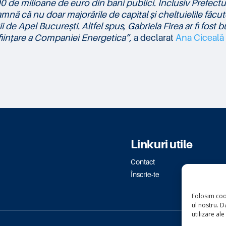
0 de milioane de euro din bani publici. Inclusiv Prefectul
amnă că nu doar majorările de capital și cheltuielile făcu
 de Apel București. Altfel spus, Gabriela Firea ar fi fost 
înființare a Companiei Energetica”,
a declarat
Ana Ciceală
Linkuri utile
Contact
Înscrie-te
Folosim coo
ul nostru. Da
utilizare ale