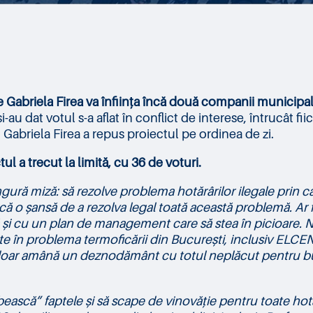
re Gabriela Firea va înființa încă două companii municipa
și-au dat votul s-a aflat în conflict de interese, întrucât
 Gabriela Firea a repus proiectul pe ordinea de zi.
ul a trecut la limită, cu 36 de voturi.
gură miză: să rezolve problema hotărârilor ilegale prin car
că o șansă de a rezolva legal toată această problemă. Ar fi
și cu un plan de management care să stea în picioare. Nu 
ate în problema termoficării din București, inclusiv ELCEN 
i doar amână un deznodământ cu totul neplăcut pentru b
ească” faptele și să scape de vinovăție pentru toate hotăr