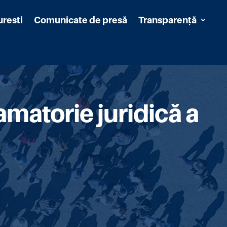
uresti
Comunicate de presă
Transparență
matorie juridică a