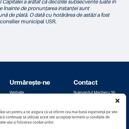
 Capitalei a arătat că deciziile subsecvente luate în
te înainte de pronunțarea instanței sunt
bună de plată. O dată cu hotărârea de astăzi a fost
consilier municipal USR
.
Urmărește-ne
Contact
Website
Bulevardul Magheru 16-
Facebook
18
Instagram
bm.bucuresti@usr.ro
kie-uri pentru a ne asigura că vă oferim cea mai bună experiență pe site-
că continuați să utilizați acest site acceptați termenii și condițiile de
 site-ului și folosirea cookie-urilor.