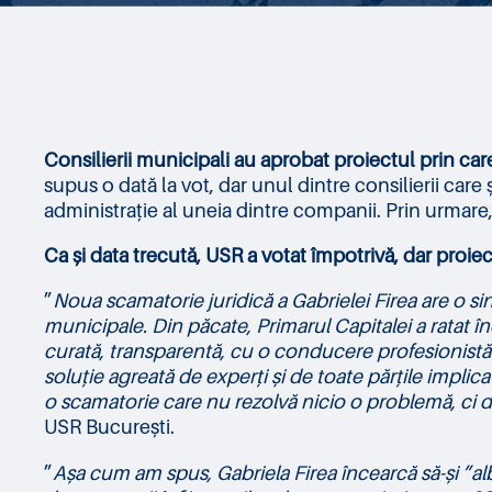
Consilierii municipali au aprobat proiectul prin ca
supus o dată la vot, dar unul dintre consilierii care 
administrație al uneia dintre companii. Prin urmare,
Ca și data trecută, USR a votat împotrivă, dar proiect
”
Noua scamatorie juridică a Gabrielei Firea are o sin
municipale. Din păcate, Primarul Capitalei a ratat în
curată, transparentă, cu o conducere profesionistă 
soluție agreată de experți și de toate părțile implic
o scamatorie care nu rezolvă nicio o problemă, c
USR București.
”
Așa cum am spus, Gabriela Firea încearcă să-și ”alb