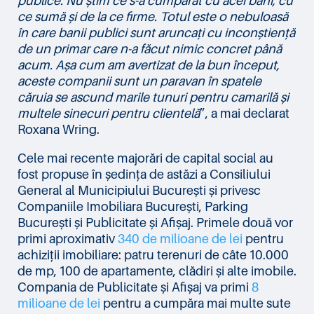
publice. Nu știm ce s-a cumpărat cu acei bani, cu
ce sumă și de la ce firme. Totul este o nebuloasă
în care banii publici sunt aruncați cu inconștiență
de un primar care n-a făcut nimic concret până
acum. Așa cum am avertizat de la bun început,
aceste companii sunt un paravan în spatele
căruia se ascund marile tunuri pentru camarilă și
multele sinecuri pentru clientelă
”, a mai declarat
Roxana Wring.
Cele mai recente majorări de capital social au
fost propuse în ședința de astăzi a Consiliului
General al Municipiului București și privesc
Companiile Imobiliara București, Parking
București și Publicitate și Afișaj. Primele două vor
primi aproximativ
340 de milioane de lei
pentru
achiziții imobiliare: patru terenuri de câte 10.000
de mp, 100 de apartamente, clădiri și alte imobile.
Compania de Publicitate și Afișaj va primi
8
milioane de lei
pentru a cumpăra mai multe sute