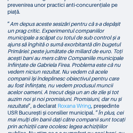
prevenirea unor practici anti-concurențiale pe
piață.
”
Am depus aceste sesizări pentru că s-a depășit
un prag critic. Experimentul companiilor
municipale a scăpat cu totul de sub control și a
ajuns să înghită o sumă exorbitantă din bugetul
Primăriei: peste jumătate de miliard de euro. Toți
acești bani au mers către Companiile municipale
înființate de Gabriela Firea. Problema este că nu
vedem niciun rezultat. Nu vedem că acele
companii își îndeplinesc obiectivul pentru care
au fost înființate, nu vedem produsul muncii
acelor oameni. A trecut deja un an de zile și tot
auzim noi și noi promisiuni. Promisiuni, dar nu și
rezultate
”, a declarat
Roxana Wring
, președinte
USR București și consilier municipal. ”
În plus, cei
mai mulți din banii dați către companii sunt tocați
prin achiziții care ocolesc legea achizițiilor