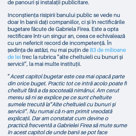
de panouri și instalații publicitare.
Inconștiența risipirii banului public se vede nu
doar în banii dați companiilor, ci și în rectificările
bugetare făcute de Gabriela Firea. Este a opta
rectificare într-un singur an, ceea ce echivalează
cu un nefericit record de incompetență. În
ședința de astăzi, nu mai puțin de
83 de milioane
de lei
trec la rubrica ”alte cheltuieli cu bunuri și
servicii”, la mai multe instituții.
”
Acest capitol bugetar este cea mai opacă parte
din orice buget. Practic tot ce intră acolo poate fi
cheltuit fără a da socoteală nimănui. Am cerut
mereu să ni se explice pe ce sunt cheltuite
sumele trecută la”Alte cheltuieli cu bunuri și
servicii”. Nu numai că n-am primit vreodată
explicații. Dar am constatat cum devine o
practică frecventă a Gabrielei Firea să mute sume
în acest capitol de unde banii se pot face