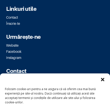
Linkuri utile
Contact
Înscrie-te
Urmărește-ne
Website
Facebook
Instagram
Contact
Bulevardul Magheru 16-18
Folosim cookie-uri pentru a ne asigura că vă oferim cea mai bună
bm.bucuresti@usr.ro
experiență pe site-ul nostru. Dacă continuați să utilizați acest site
acceptați termenii și condițiile de utilizare ale site-ului și folosirea
cookie-urilor.
Copyright © 2024 Uniunea Salvați România